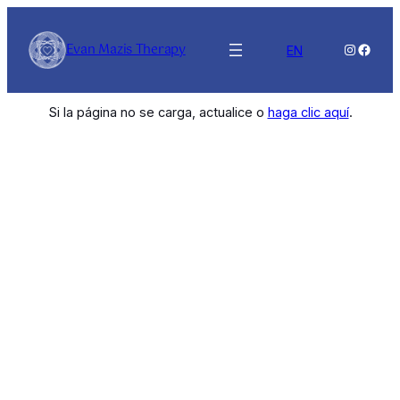
Saltar
al
Evan Mazis Therapy
Instagra
Faceb
EN
contenido
Si la página no se carga, actualice o
haga clic aquí
.