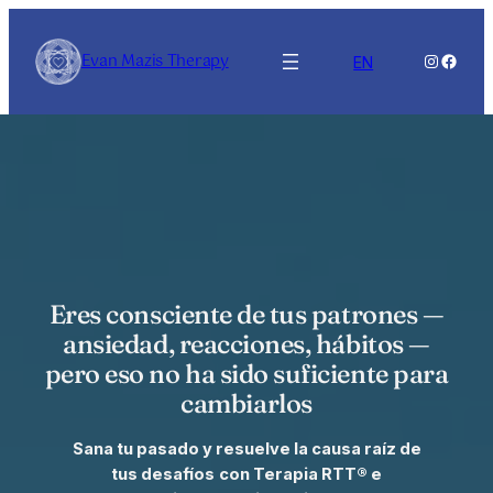
Evan Mazis Therapy
Instagra
Faceb
EN
Eres consciente de tus patrones —
ansiedad, reacciones, hábitos —
pero eso no ha sido suficiente para
cambiarlos
Sana tu pasado y resuelve la causa raíz de
tus desafíos
con Terapia RTT® e