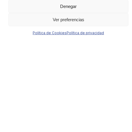
Denegar
Ver preferencias
Política de Cookies
Política de privacidad
De Sentirse Bloqueado e Incapaz de Vivir
Plenamente a Libertad, Calma y
Autodescubrimiento
«[…]
¡El viaje al mundo de Evangelos y a la
hipnoterapia fue mágico!!!
Déjate llevar por
los cambios que comenzarán a desplegarse
ante ti.
¡Evangelos es una persona
carismática excepcional cuya voz y amor
te acompañarán para siempre!!!
Gracias
por lo que hiciste. Síguelo, confía en él y