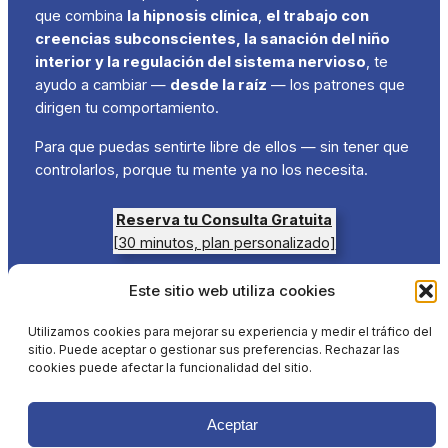
que combina
la hipnosis clínica
,
el trabajo con
creencias subconscientes, la sanación del niño
interior y la regulación del sistema nervioso
, te
ayudo a cambiar —
desde la raíz
— los patrones que
dirigen tu comportamiento.
Para que puedas sentirte libre de ellos — sin tener que
controlarlos, porque tu mente ya no los necesita.
Reserva tu Consulta Gratuita
[30 minutos, plan personalizado]
Este sitio web utiliza cookies
Utilizamos cookies para mejorar su experiencia y medir el tráfico del
Lo que dicen algunos de mis
sitio. Puede aceptar o gestionar sus preferencias. Rechazar las
clientes anteriores
cookies puede afectar la funcionalidad del sitio.
Aceptar