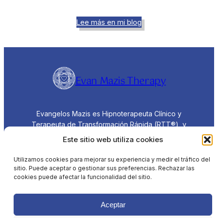
Lee más en mi blog
Evan Mazis Therapy
Evangelos Mazis es Hipnoterapeuta Clínico y
Terapeuta de Transformación Rápida (RTT®), y
ofrece sesiones online en todo el mundo y
Este sitio web utiliza cookies
sesiones presenciales en Barcelona, España, en
inglés, español y griego.
Utilizamos cookies para mejorar su experiencia y medir el tráfico del
sitio. Puede aceptar o gestionar sus preferencias. Rechazar las
cookies puede afectar la funcionalidad del sitio.
Aviso
Política de
Política de
Términos y
Legal
Privacidad
Cookies
Condiciones
Aceptar