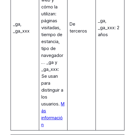
cómo la
utilizan:
páginas
_ga,
_ga,
De
visitadas,
_ga_xxx: 2
_ga_xxx
terceros
tiempo de
años
estancia,
tipo de
navegador
… _ga y
_ga_xxx:
Se usan
para
distinguir a
los
usuarios.
M
ás
informació
n