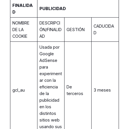
FINALIDA
PUBLICIDAD
D
NOMBRE
DESCRIPCI
CADUCIDA
DE LA
ÓN/FINALID
GESTIÓN
D
COOKIE
AD
Usada por
Google
AdSense
para
experiment
ar con la
eficiencia
De
gcl_au
3 meses
de la
terceros
publicidad
en los
distintos
sitios web
usando sus