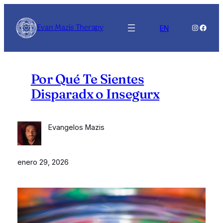
Saltar
al
Evan Mazis Therapy
Instagra
Faceb
EN
contenido
Por Qué Te Sientes
Disparadx o Insegurx
Evangelos Mazis
enero 29, 2026