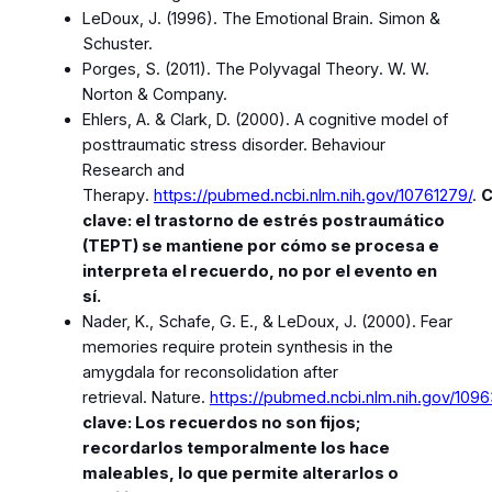
LeDoux, J. (1996).
The Emotional Brain
. Simon &
Schuster.
Porges, S. (2011).
The Polyvagal Theory
. W. W.
Norton & Company.
Ehlers, A. & Clark, D. (2000). A cognitive model of
posttraumatic stress disorder.
Behaviour
Research and
Therapy
.
https://pubmed.ncbi.nlm.nih.gov/10761279/
.
C
clave: el trastorno de estrés postraumático
(TEPT) se mantiene por cómo se procesa e
interpreta el recuerdo, no por el evento en
sí.
Nader, K., Schafe, G. E., & LeDoux, J. (2000). Fear
memories require protein synthesis in the
amygdala for reconsolidation after
retrieval.
Nature
.
https://pubmed.ncbi.nlm.nih.gov/109
clave: Los recuerdos no son fijos;
recordarlos temporalmente los hace
maleables, lo que permite alterarlos o